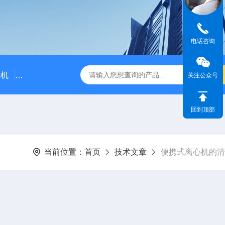
电话咨询
水机
南京双雪SX-36S石墨消解仪
SX-30L大流量氮气发生
关注公众号
回到顶部
当前位置：
首页
技术文章
便携式离心机的清