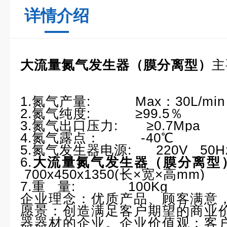
详情介绍
大流量氮气发生器（膜分离型）
主
1.氮气产量: Max：30L/min
2.氮气纯度: ≥99.5％
3.氮气出口压力: ≥0.7Mpa
4.氮气露点： -40℃
5.氮气发生器电源: 220V 50Hz
6.
大流量氮气发生器（膜分离型
700x450x1350(长×宽×高mm)
7.重 量: 100Kg
企业理念：优质产品、顾客满意
愿景：创造满足客户期望的商业
器器材的企业。企业价值观：客