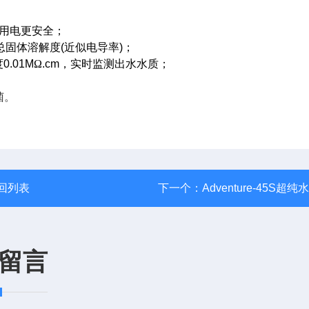
用电更安全；
总固体溶解度
(
近似电导率
)
；
度
0.01M
Ω
.cm
，实时监测出水水质；
菌。
回列表
下一个：
Adventure-45S超纯
留言