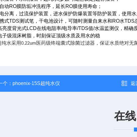
自动
RO
膜防垢冲洗程序，延长
RO
膜使用寿命；
电分离，过流保护装置，进水保护防爆装置等防护装置，使用水
携式
TDS
测试笔，干电池设计，可随时测量自来水和
RO
水
TDS
高亮度背光式
LCD
在线电阻率
/
电导率
/TDS
值
/
水温监测仪，精确
电子级混床树脂，时刻保证顶级水质及用水的稳
超纯水采用
医药级终端囊式除菌过滤器，保证水质绝对无
0.22um
一个：
phoenix-15S超纯水仪
返
在线