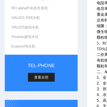
电阻率
RO alpha中央供水系统
电导率：
重金属离
HALIOS ID纯水机
总有机碳
细菌：<
HALIOS超纯水机
微生物
Phoenix超纯水仪
颗粒物(
5、
Explorer纯水机
TDS
二价离
有机物
TEL-PHONE
颗粒和
二、
A
查看全部
1
、全
2
、全
3
、所
4
、水
5
、高
6
、无