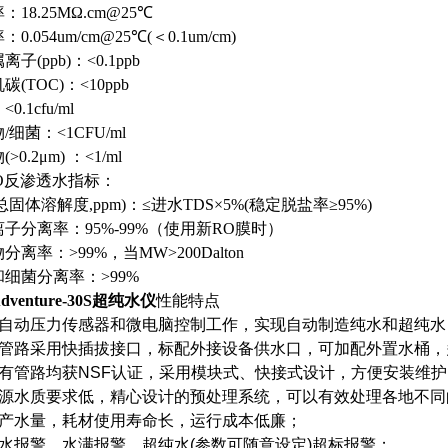
：18.25MΩ.cm@25℃
0.054um/cm@25℃(＜0.1um/cm)
子(ppb)：<0.1ppb
(TOC)：<10ppb
0.1cfu/ml
/细菌：<1CFU/ml
>0.2μm) ：<1/ml
RO反渗透水指标：
(总固体溶解度,ppm)：≤进水TDS×5%(稳定脱盐率≥95%)
子分离率：95%-99%（使用新RO膜时）
分离率：>99%，当MW>200Dalton
细菌分离率：>99%
dventure-30S超纯水仪
性能特点
自动压力传感器和微电脑控制工作，实现自动制造纯水和超纯水
管路采用快插拔接口，标配外接设备供水口，可加配外置水桶，
有管路均获
NSF
认证，采用模块式、快接式设计，方便安装维护
源水质要求低，精心设计的预处理系统，可以有效处理各地不同
产水量，耗材使用寿命长，运行成本低廉；
水报警，水满报警，超纯水
(
参数可随意设定
)
超标报警；