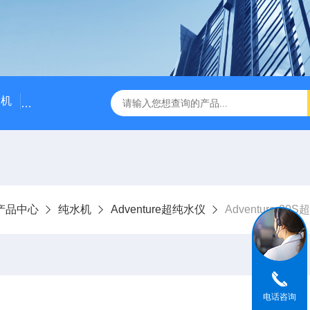
水机
南京双雪SX-36S石墨消解仪
SX-30L大流量氮气发生
产品中心
纯水机
Adventure超纯水仪
Adventure-30
电话咨询